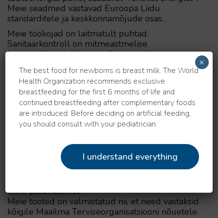
Meie seadmed vastavad Euroopa Liidu
standarditele ja keskkonnamõjude osas.
Meie töökojad on laitmatult puhtad.
Sanitaarkontroll on mitmeastmelise
kvaliteedikontrolli orgaaniline osa. Lisaks
×
tootmisruumidele on meil oma labor, kus tooteid
The best food for newborns is breast milk. The World
testitakse kõige põhjalikumalt. Iga tootepartii
Health Organization recommends exclusive
läbib kontrolli kolm etappi:
breastfeeding for the first 6 months of life and
1. etapp – piima valik. Iga partii läbib
continued breastfeeding after complementary foods
kvaliteedikontrolli meie spetsialistide poolt ja
are introduced. Before deciding on artificial feeding,
tööle võetakse ainult need, mis vastavad meie
you should consult with your pediatrician.
kõrgetele nõuetele.
2. etapp – tooraine tootmine kõrgtehnoloogiliste
seadmete abil. Samuti kontrollitakse tooraine
I understand everything
kvaliteeti.
3. etapp – valmistoote laborikvaliteedi kontroll
enne pakendamist.
Meie tooted on valmistatud nii, et need vastaksid
kõigile Maailma Terviseorganisatsiooni nõuetele.