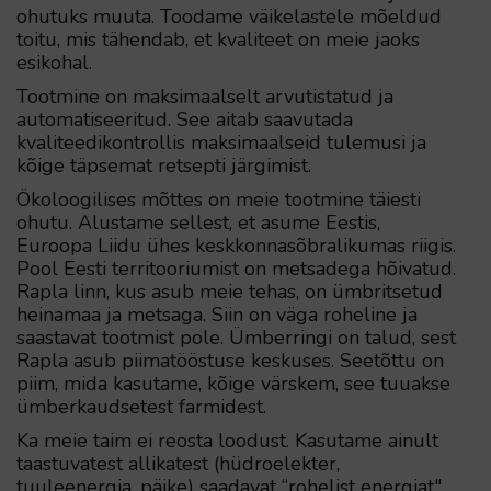
ohutuks muuta. Toodame väikelastele mõeldud
toitu, mis tähendab, et kvaliteet on meie jaoks
esikohal.
Tootmine on maksimaalselt arvutistatud ja
automatiseeritud. See aitab saavutada
kvaliteedikontrollis maksimaalseid tulemusi ja
kõige täpsemat retsepti järgimist.
Ökoloogilises mõttes on meie tootmine täiesti
ohutu. Alustame sellest, et asume Eestis,
Euroopa Liidu ühes keskkonnasõbralikumas riigis.
Pool Eesti territooriumist on metsadega hõivatud.
Rapla linn, kus asub meie tehas, on ümbritsetud
heinamaa ja metsaga. Siin on väga roheline ja
saastavat tootmist pole. Ümberringi on talud, sest
Rapla asub piimatööstuse keskuses. Seetõttu on
piim, mida kasutame, kõige värskem, see tuuakse
ümberkaudsetest farmidest.
Ka meie taim ei reosta loodust. Kasutame ainult
taastuvatest allikatest (hüdroelekter,
tuuleenergia, päike) saadavat “rohelist energiat".