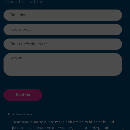
Teave tarbijatele
Solbritt.ee
Copyrights © 2026. All right
Kasutame oma saidi parimaks esitlemiseks küpsiseid. Kui
reserved.
jätkate saidi kasutamist, eeldame, et olete sellega rahul.