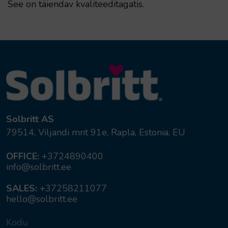
See on täiendav kvaliteeditagatis.
Solbritt AS
79514, Viljandi mnt 91e, Rapla, Estonia, EU
OFFICE:
+3724890400
info@solbritt.ee
SALES:
+37258211077
hello@solbritt.ee
Kodu