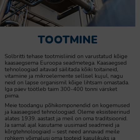
TOOTMINE
Solbritti tehase tootmisliinid on varustatud kõige
kaasaegsema Euroopa seadmetega. Kaasaegsed
tehnoloogiad aitavad säilitada kõiki toitaineid,
vitamiine ja mikroelemente sellisel kujul, nagu
neid on lapse organismil kõige lihtsam omastada.
Iga päev töötleb taim 300-400 tonni värsket
piima.
Meie toodangu põhikomponendid on kogemused
ja kaasaegsed tehnoloogiad. Oleme eksisteerinud
alates 1939. aastast ja meil on oma traditsioonid.
Ja samal ajal kasutame uusimaid seadmeid ja
kõrgtehnoloogiaid – sest need annavad meile
rohkem võimalusi oma tooteid kasulikuks ja